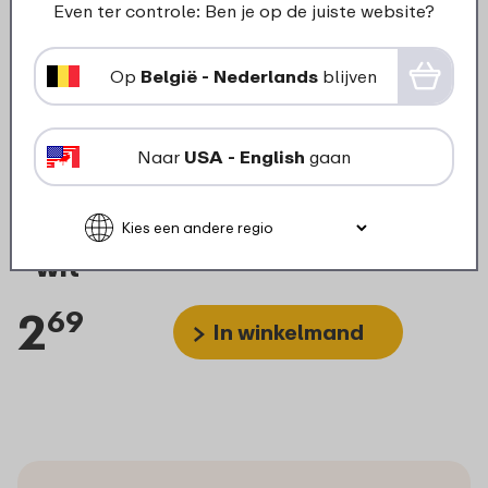
Even ter controle: Ben je op de juiste website?
Op
België - Nederlands
blijven
Naar
USA - English
gaan
Bentobakje lunchbox Campus
- wit
2
69
In winkelmand