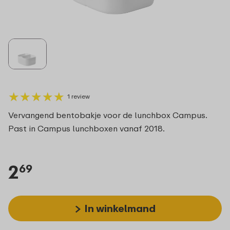
★
★
★
★
★
★
★
★
★
★
1 review
Vervangend bentobakje voor de lunchbox Campus.
Past in Campus lunchboxen vanaf 2018.
2
69
In winkelmand