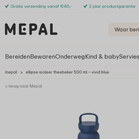
Gratis verzending vanaf €40,-
2 jaar productgarantie
Bereiden
Bewaren
Onderweg
Kind & baby
Servie
mepal
>
ellipse isoleer theebeker 500 ml – vivid blue
< terug naar Mepal