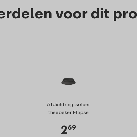
rdelen voor dit pr
Zeef isolee
Afdichtring isoleer
ellipse
theebeker Ellipse
2
6
69