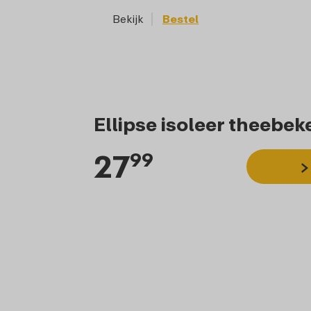
Bekijk
Bestel
Bekijk
Ellipse isoleer theebek
27
99