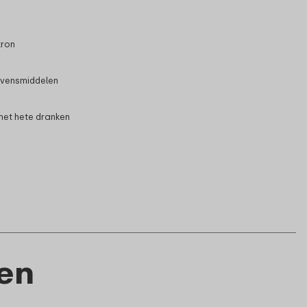
tron
evensmiddelen
 met hete dranken
en