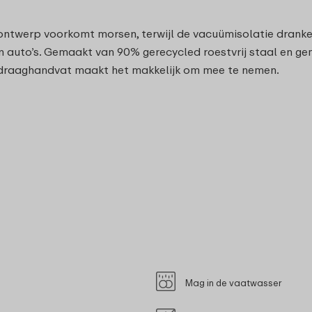
 ontwerp voorkomt morsen, terwijl de vacuümisolatie dranke
n auto’s. Gemaakt van 90% gerecycled roestvrij staal en ge
et draaghandvat maakt het makkelijk om mee te nemen.
Mag in de vaatwasser