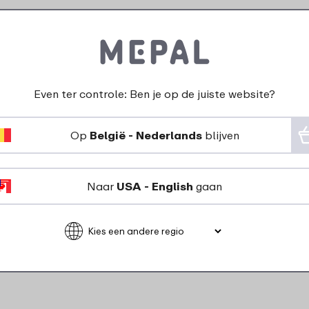
Even ter controle: Ben je op de juiste website?
Op
België - Nederlands
blijven
Ellipse isoleer koffiebeker
Naar
USA - English
gaan
350 ml – Vivid blue
25
99
Bekijk
Bestel