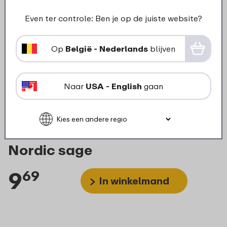
Even ter controle: Ben je op de juiste website?
Op
België - Nederlands
blijven
Naar
USA - English
gaan
EasyClip deksel compleet
vershouddoos 2250 ml -
Nordic sage
9
69
In winkelmand