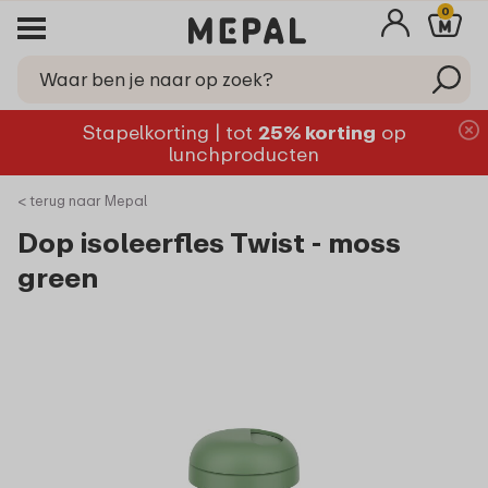
0
Stapelkorting | tot
25% korting
op
lunchproducten
< terug naar Mepal
Dop isoleerfles Twist - moss
green