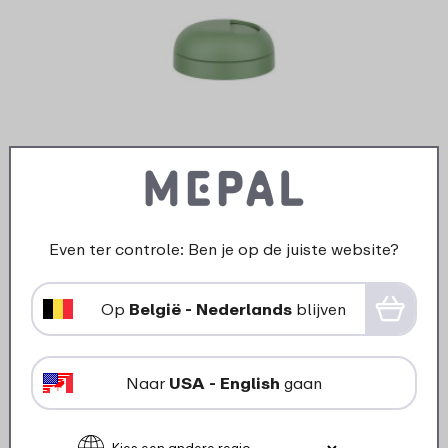
Dop isoleerfles Twist - moss
Even ter controle: Ben je op de juiste website?
green
Op
België - Nederlands
blijven
6
19
In winkelmand
Naar
USA - English
gaan