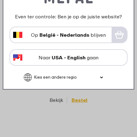
Even ter controle: Ben je op de juiste website?
Op
België - Nederlands
blijven
›
Plat
Ontbijtbord Silueta 230 mm -
Naar
USA - English
gaan
Nordic black
8
49
Bekijk
Bestel