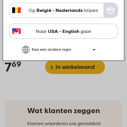
Op
België - Nederlands
blijven
Naar
USA - English
gaan
Deksel multikom Cirqula rond
2250/3000 ml - Vivid blue
7
69
In winkelmand
Wat klanten zeggen
Klanten waarderen ons gemiddeld