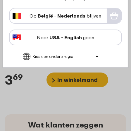
Op
België - Nederlands
blijven
Naar
USA - English
gaan
Deksel multikom Cirqula
rechthoekig 500/750 ml -
Vivid green
3
69
In winkelmand
Wat klanten zeggen