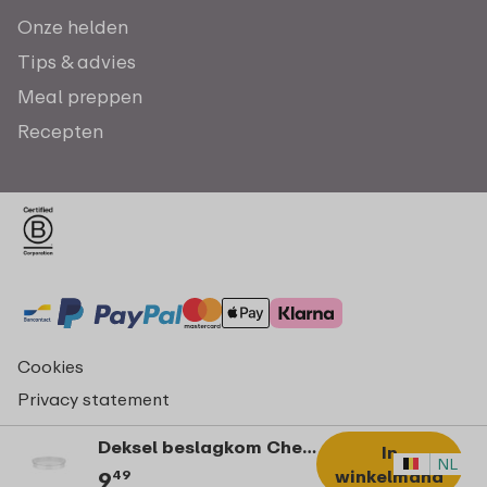
Onze helden
Tips & advies
Meal preppen
Recepten
Cookies
Privacy statement
Algemene voorwaarden - consumenten
Deksel beslagkom Chef It 4000 ml - transparant
In
© Copyright 2026 Mepal
NL
winkelmand
9
49