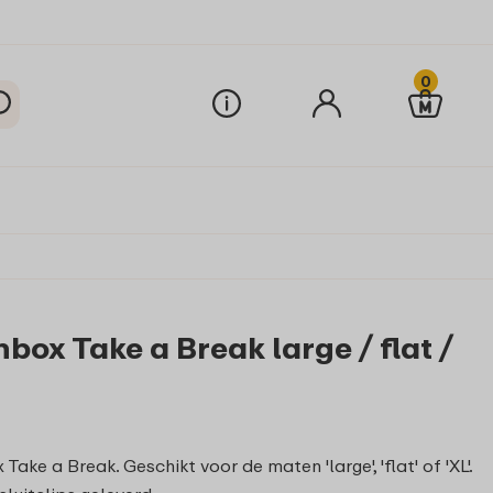
0
box Take a Break large / flat /
ke a Break. Geschikt voor de maten 'large', 'flat' of 'XL'.