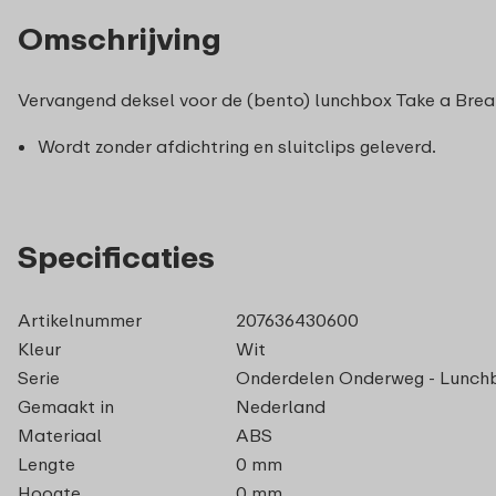
Omschrijving
Vervangend deksel voor de (bento) lunchbox Take a Break in
Wordt zonder afdichtring en sluitclips geleverd.
Specificaties
Artikelnummer
207636430600
Kleur
Wit
Serie
Onderdelen Onderweg - Lunchb
Gemaakt in
Nederland
Materiaal
ABS
Lengte
0 mm
Hoogte
0 mm