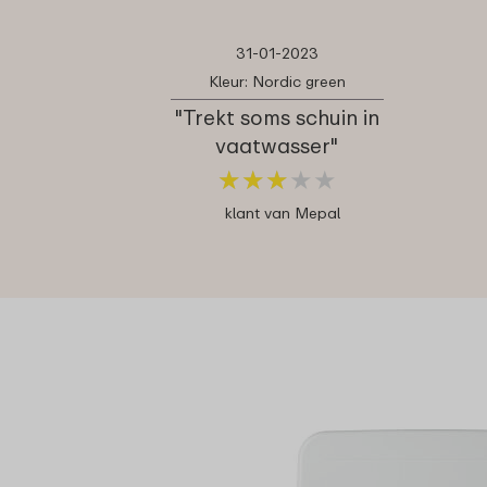
31-01-2023
Kleur: Nordic green
"Trekt soms schuin in
vaatwasser"
★
★
★
★
★
★
★
★
★
★
klant van Mepal