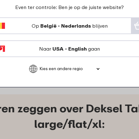
Even ter controle: Ben je op de juiste website?
Afdichtrin
Sluitclip (bento)
Op
België - Nederlands
blijven
lunchbox Ta
Lunchbox Take a Break
large / flat 
2 stuks - zwart
1
2
69
Naar
USA - English
gaan
Bekijk
Bestel
Bekijk
en zeggen over Deksel Ta
large/flat/xl: