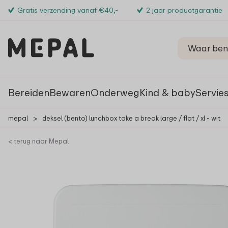
Gratis verzending vanaf €40,-
2 jaar productgarantie
Bereiden
Bewaren
Onderweg
Kind & baby
Servie
mepal
>
deksel (bento) lunchbox take a break large / flat / xl - wit
< terug naar Mepal