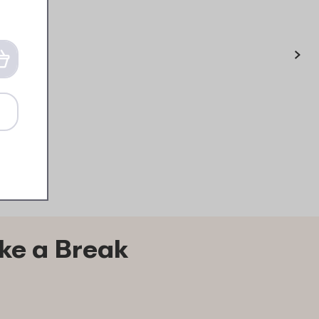
›
g (bento)
ke a Break
/ xl - grijs
19
Bestel
ke a Break