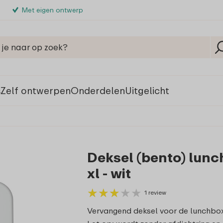
Met eigen ontwerp
s
Zelf ontwerpen
Onderdelen
Uitgelicht
Deksel (bento) lunch
xl - wit
★
★
★
★
★
★
★
★
★
★
1 review
Vervangend deksel voor de lunchbox Ta