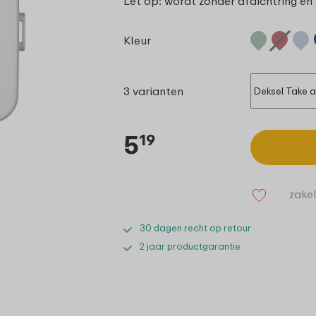
Let op: wordt zonder afdichtring en 
Kleur
3 varianten
5
19
zakel
30 dagen recht op retour
2 jaar productgarantie