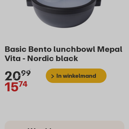
Basic Bento lunchbowl Mepal
Vita - Nordic black
20
99
In winkelmand
15
74