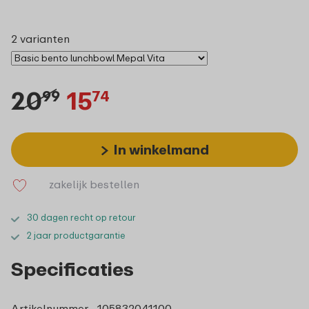
2 varianten
20
15
99
74
In winkelmand
zakelijk bestellen
30 dagen recht op retour
2 jaar productgarantie
Specificaties
Artikelnummer
105832041100