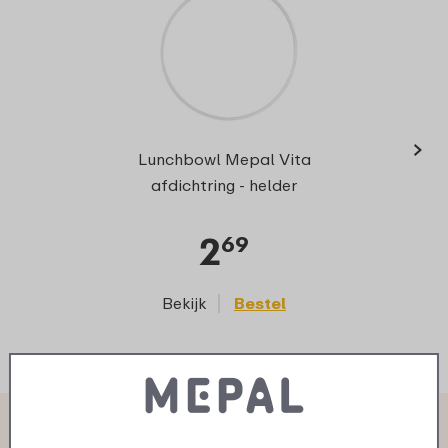
›
Lunchbowl Mepal Vita
afdichtring - helder
2
69
Bekijk
Bestel
Wat anderen zeggen over basic