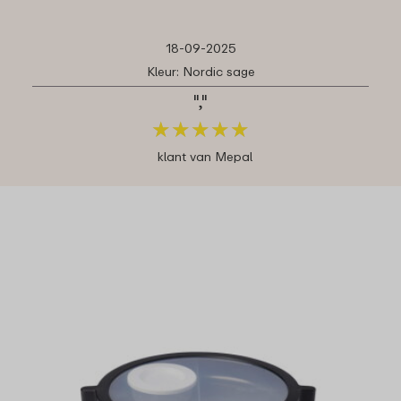
18-09-2025
Kleur: Nordic sage
","
★
★
★
★
★
★
★
★
★
★
klant van Mepal