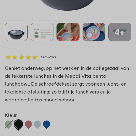
4+
★
★
★
★
★
★
★
★
★
★
3 reviews
Geniet onderweg, op het werk en in de collegezaal van
de lekkerste lunches in de Mepal Vita bento
lunchbowl. De schroefdeksel zorgt voor een lucht- en
lekdichte afsluiting; zo blijft je lunch vers en je
waardevolle tasinhoud schoon.
Kleur