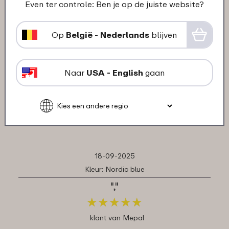
Even ter controle: Ben je op de juiste website?
bento lunchbowl mepal vita:
Op
België - Nederlands
blijven
18-09-2025
Kleur: Nordic black
Naar
USA - English
gaan
","
★
★
★
★
★
★
★
★
★
★
klant van Mepal
18-09-2025
Kleur: Nordic blue
","
★
★
★
★
★
★
★
★
★
★
klant van Mepal