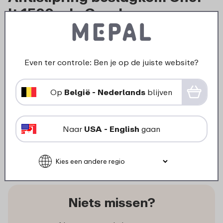
It 1500 ml - Coral
3
19
In winkelmand
Even ter controle: Ben je op de juiste website?
Op
België - Nederlands
blijven
Wat klanten zeggen
Naar
USA - English
gaan
Klanten waarderen ons gemiddeld
met een waardering:
Niets missen?