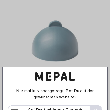
Verschlusskappe
strohhalmbecher Mepal Mio -
Nur mal kurz nachgefragt: Bist Du auf der
Sailors Bay
gewünschten Website?
69
Auf
Deutschland - Deutsch