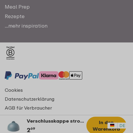
Meal Prep
Rezepte
...mehr inspiration
Cookies
Datenschutzerklärung
AGB für Verbraucher
Impressum
Verschlusskappe strohhalmbecher Mepal Mio - Sailors Bay
In den
© Copyright 2026 Mepal
DE
Warenkorb
2
69