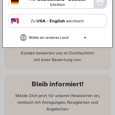
2
In den Warenkorb
bleiben
Zu
USA - English
wechseln
Was unsere Kunden sagen
Kunden bewerten uns im Durchschnitt
mit einer Bewertung von:
Bleib informiert!
Melde Dich jetzt für unseren Newsletter an,
randvoll mit Anregungen, Neuigkeiten und
Angeboten.