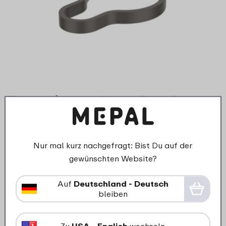
Trageriemen Sportflaschen -
Graphite black
2
69
Nur mal kurz nachgefragt: Bist Du auf der
In den Warenkorb
gewünschten Website?
Auf
Deutschland - Deutsch
bleiben
Was unsere Kunden sagen