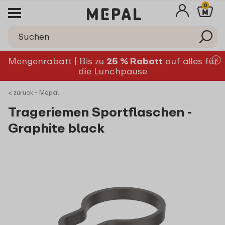
0
Mengenrabatt | Bis zu
25 % Rabatt
auf alles für
die Lunchpause
< zurück - Mepal
Trageriemen Sportflaschen -
Graphite black