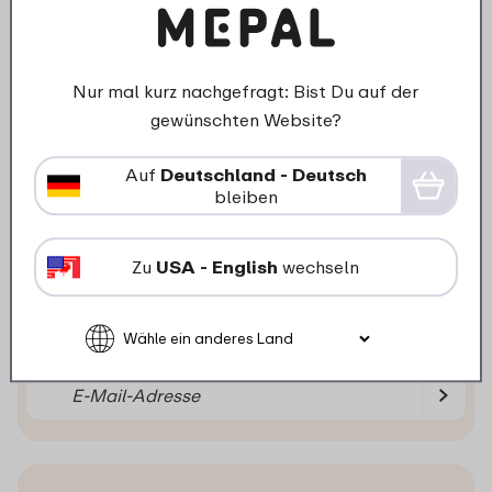
Was unsere Kunden sagen
Kunden bewerten uns im Durchschnitt
Nur mal kurz nachgefragt: Bist Du auf der
mit einer Bewertung von:
gewünschten Website?
Auf
Deutschland - Deutsch
bleiben
Bleib informiert!
Zu
USA - English
wechseln
Melde Dich jetzt für unseren Newsletter an,
randvoll mit Anregungen, Neuigkeiten und
Angeboten.