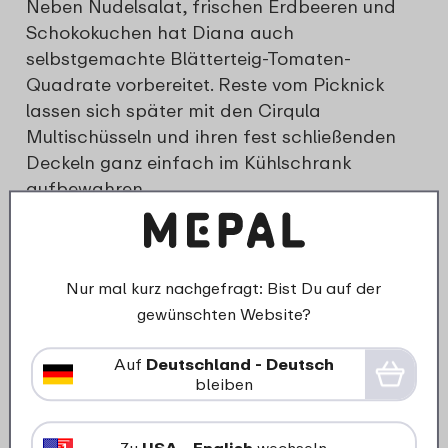
Neben Nudelsalat, frischen Erdbeeren und
Schokokuchen hat Diana auch
selbstgemachte Blätterteig-Tomaten-
Quadrate vorbereitet. Reste vom Picknick
lassen sich später mit den Cirqula
Multischüsseln und ihren fest schließenden
Deckeln ganz einfach im Kühlschrank
aufbewahren.
Im
Thermo-Lunchpot
hält Diana ihren
Joghurt unterwegs bis zu 12 Stunden kühl –
wenn er nicht vorher schon mit
Nur mal kurz nachgefragt: Bist Du auf der
Knusperflocken, Beeren oder einem anderen
gewünschten Website?
Topping nach Wahl verzehrt wird. Vor allem
aber den
Thermobecher in Roségold
hat
Auf
Deutschland - Deutsch
bleiben
Diana ihr Herz geschlossen und lässt sich
daraus ihren heißgeliebten Cappuccino
genießen.