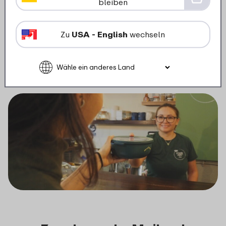
bleiben
Mit Mepal Pro als Partner hat Bumerang
Takeaway SL eine positive Verändeurng
Zu
USA - English
wechseln
gewagt. Diese Zusammenarbeit ist ein Schritt
in eine nachhaltige kulinarische Reise, ohne
Einbuße an Qualität oder
Funktionalität.