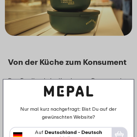
Von der Küche zum Konsument
Das Feedback der Kunden von Bumerang ist
überwältigend positiv. Sie bekamen sogar
anfragen von Konsumenten um die Behälter
selbst zum Verkauf anbieten zu dürfen. Die
Nur mal kurz nachgefragt: Bist Du auf der
kulinarische Reise wird somit abgerundet,
gewünschten Website?
wodurch nicht nur Bumerang, sondern auch
ihre Kunden einen nachhaltigen Lebensstil
Auf
Deutschland - Deutsch
wählen.