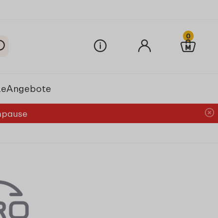
0
le
Angebote
chpause