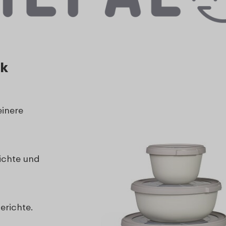
ck
einere
richte und
erichte.