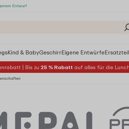
igenem Entwurf
egs
Kind & Baby
Geschirr
Eigene Entwürfe
Ersatztei
nrabatt | Bis zu
25 % Rabatt
auf alles für die Lun
genschaften