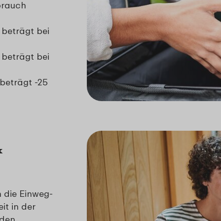
brauch
beträgt bei
beträgt bei
beträgt -25
&
 die Einweg-
t in der
 den