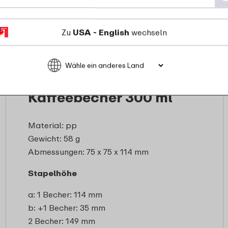
Zu
USA - English
wechseln
Kaffeebecher 300 ml
Material: pp
Gewicht: 58 g
Abmessungen: 75 x 75 x 114 mm
Stapelhöhe
a: 1 Becher: 114 mm
b: +1 Becher: 35 mm
2 Becher: 149 mm