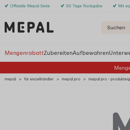
Offizielle Mepal Seite
30 Tage Rückgabe
Mit e
Mengenrabatt
Zubereiten
Aufbewahren
Unterw
Menge
mepal
>
für einzelhändler
>
mepal pro
>
mepal pro - produktei