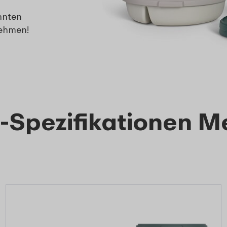
nnten
nehmen!
-Spezifikationen M