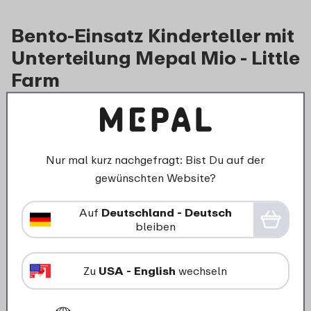
Bento-Einsatz Kinderteller mit
Unterteilung Mepal Mio - Little
Farm
3
19
In den Warenkorb
Nur mal kurz nachgefragt: Bist Du auf der
gewünschten Website?
Auf
Deutschland - Deutsch
Was unsere Kunden sagen
bleiben
Kunden bewerten uns im Durchschnitt
Zu
USA - English
wechseln
mit einer Bewertung von: