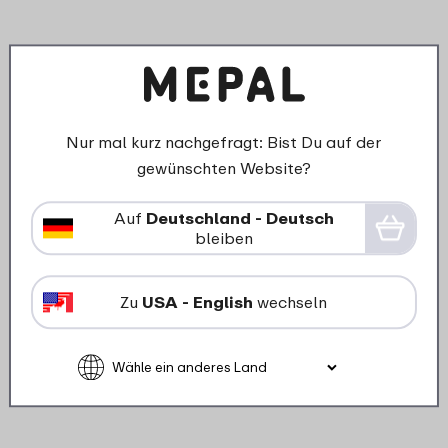
Nur mal kurz nachgefragt: Bist Du auf der
gewünschten Website?
›
Milc
Starterset Babyflaschen
Auf
Deutschland - Deutsch
Mio 3
bleiben
Mepal Mio 4-teilig - Little
Dutch - Forest Friends
Zu
USA - English
wechseln
30
49
Details
Bestellen
D