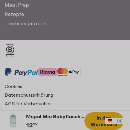
Meal Prep
Rezepte
...mehr inspiration
Cookies
Datenschutzerklärung
AGB für Verbraucher
Impressum
Mepal Mio Babyflasche 240 ml Little Dutch - Forest Friends
In den
© Copyright 2026 Mepal
DE
Warenkorb
13
99