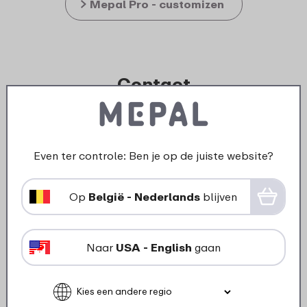
Mepal Pro - customizen
Contact
Heeft Mepal Pro je interesse gewekt? Neem dan
gerust contact op.
Even ter controle: Ben je op de juiste website?
Accountmanager Projecten
Dhr. Roy Altink
Op
België - Nederlands
blijven
r.altink@mepal.com
+31 (0)573 820 839
Naar
USA - English
gaan
Wat klanten zeggen