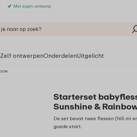
Met eigen ontwerp
s
Zelf ontwerpen
Onderdelen
Uitgelicht
nbow
Starterset babyfles
Sunshine & Rainbo
De set bevat twee flessen (165 ml 
goede start.