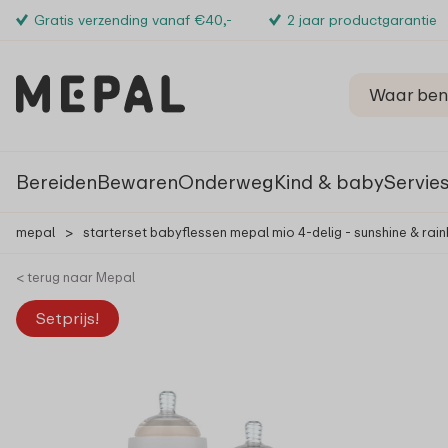
Gratis verzending vanaf €40,-
2 jaar productgarantie
Bereiden
Bewaren
Onderweg
Kind & baby
Servie
mepal
>
starterset babyflessen mepal mio 4-delig - sunshine & rai
< terug naar Mepal
Setprijs!