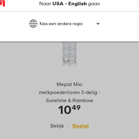
Naar
USA - English
gaan
Mepal Mio
melkpoedertoren 3-delig -
Sunshine & Rainbow
10
49
Bekijk
Bestel