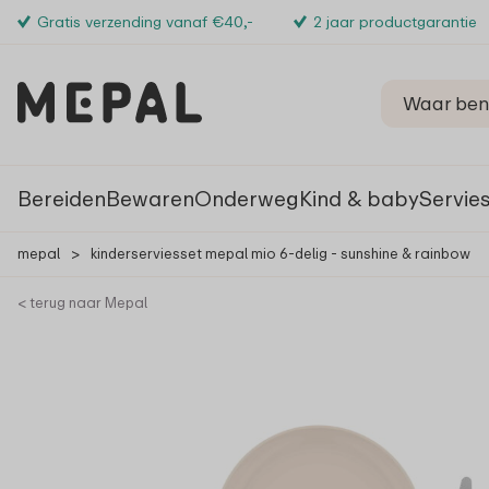
Gratis verzending vanaf €40,-
2 jaar productgarantie
Bereiden
Bewaren
Onderweg
Kind & baby
Servie
mepal
>
kinderserviesset mepal mio 6-delig - sunshine & rainbow
< terug naar Mepal