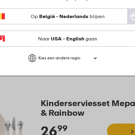
Geschikt voor contact met l
Op
België - Nederlands
blijven
Naar
USA - English
gaan
Kinderserviesset Mepal
& Rainbow
26
99