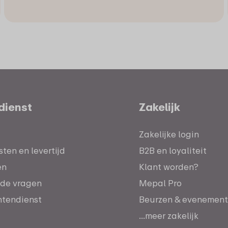
dienst
Zakelijk
Zakelijke login
ten en levertijd
B2B en loyaliteit
en
Klant worden?
lde vragen
Mepal Pro
antendienst
Beurzen & evenemen
...meer zakelijk