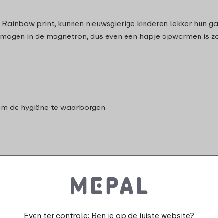
Rainbow print, kunnen nieuwsgierige kinderen lekker hun gang
d mogen in de magnetron, dus even een hapje opwarmen is zo
 om de hygiëne te waarborgen
Mag in de vaatwasser
Even ter controle: Ben je op de juiste website?