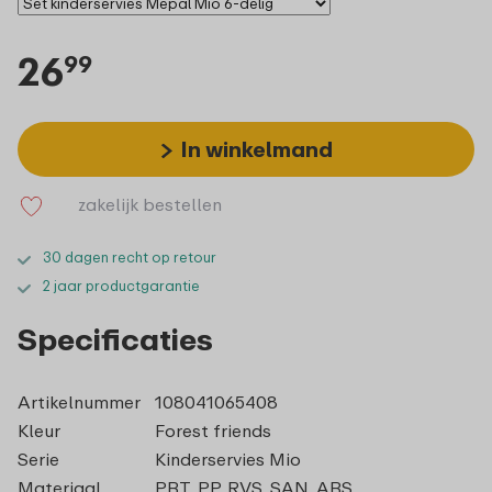
26
99
In winkelmand
zakelijk bestellen
30 dagen recht op retour
2 jaar productgarantie
Specificaties
Artikelnummer
108041065408
Kleur
Forest friends
Serie
Kinderservies Mio
Materiaal
PBT, PP, RVS, SAN, ABS