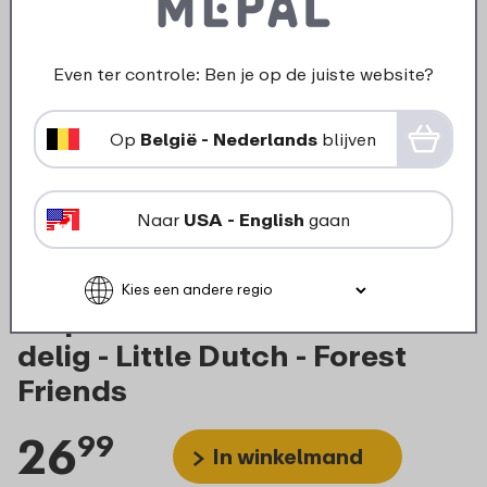
Even ter controle: Ben je op de juiste website?
Op
België - Nederlands
blijven
Naar
USA - English
gaan
Mepal Mio kinderserviesset 6-
delig - Little Dutch - Forest
Friends
26
99
In winkelmand