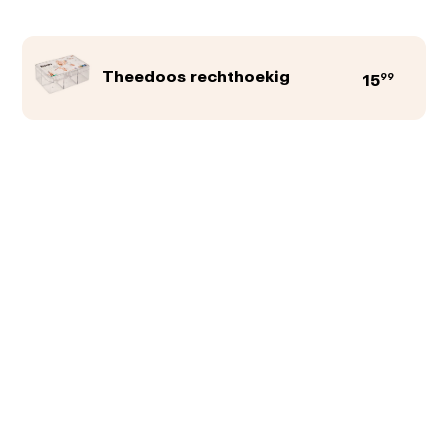
Theedoos rechthoekig
99
15
Productkleur
Afbeeldingen
Teksten