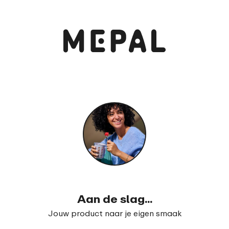
Bekijk en bestel
Theedoos rechthoekig
99
15
Aan de slag...
Jouw product naar je eigen smaak