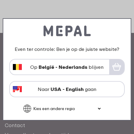
Even ter controle: Ben je op de juiste website?
Op
België - Nederlands
blijven
Ons verhaal
Mepal en duurzaamheid
Naar
USA - English
gaan
Awards
Klantendienst
Contact