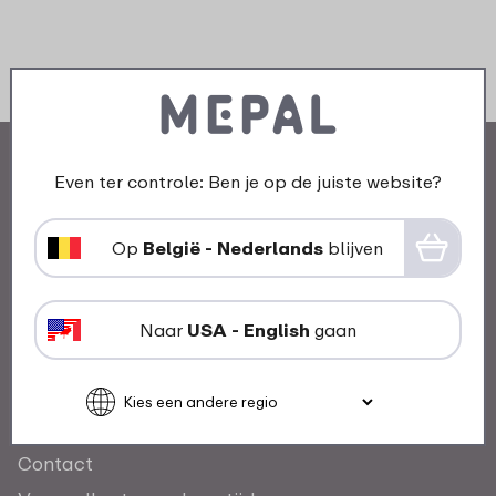
Even ter controle: Ben je op de juiste website?
Op
België - Nederlands
blijven
Ons verhaal
Mepal en duurzaamheid
Naar
USA - English
gaan
Awards
Klantendienst
Contact