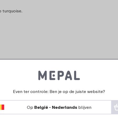
 turquoise.
Even ter controle: Ben je op de juiste website?
Op
België - Nederlands
blijven