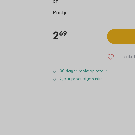
of
Printje
2
69
zakel
30 dagen recht op retour
2 jaar productgarantie