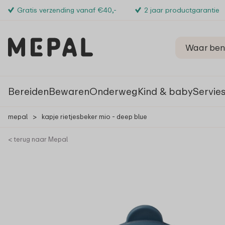
Gratis verzending vanaf €40,-
2 jaar productgarantie
Bereiden
Bewaren
Onderweg
Kind & baby
Servie
mepal
>
kapje rietjesbeker mio - deep blue
< terug naar Mepal