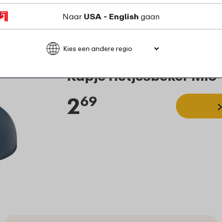
Naar
USA - English
gaan
Kapje rietjesbeker Mio 
2
69