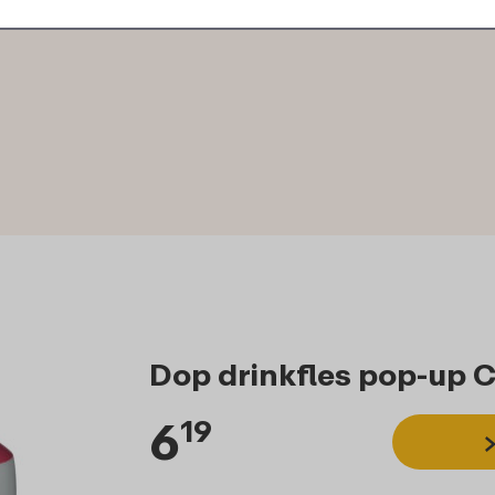
Dop drinkfles pop-up 
6
19