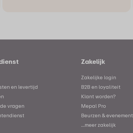
dienst
Zakelijk
Zakelijke login
ten en levertijd
B2B en loyaliteit
en
Klant worden?
lde vragen
Mepal Pro
antendienst
Beurzen & evenemen
...meer zakelijk