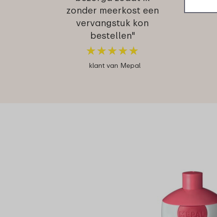
zonder meerkost een
vervangstuk kon
bestellen"
★
★
★
★
★
★
★
★
★
★
klant van Mepal