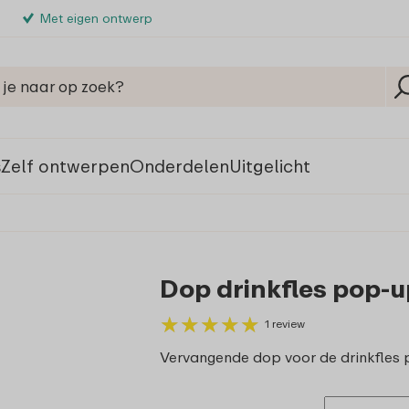
Met eigen ontwerp
s
Zelf ontwerpen
Onderdelen
Uitgelicht
Dop drinkfles pop-
★
★
★
★
★
★
★
★
★
★
1 review
Vervangende dop voor de drinkfle