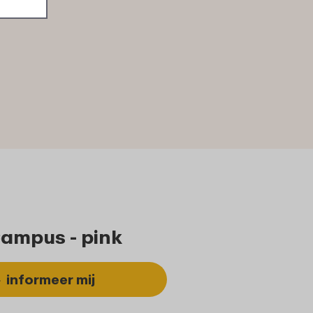
Campus - pink
informeer mij