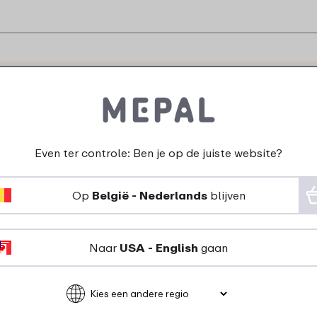
eggen over dop drinkfles
compleet:
Even ter controle: Ben je op de juiste website?
Op
België - Nederlands
blijven
Naar
USA - English
gaan