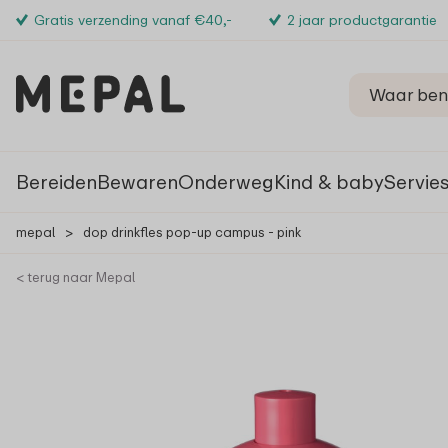
Gratis verzending vanaf €40,-
2 jaar productgarantie
Bereiden
Bewaren
Onderweg
Kind & baby
Servie
mepal
>
dop drinkfles pop-up campus - pink
< terug naar Mepal