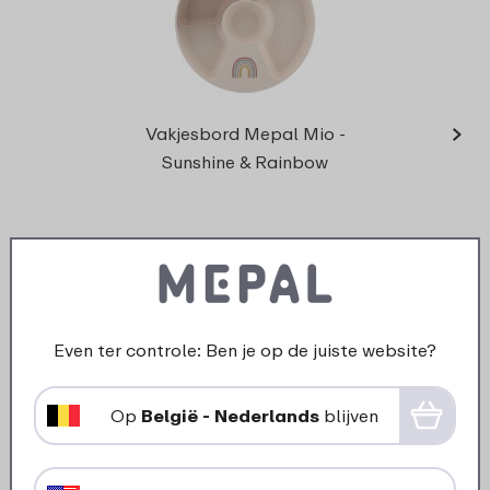
›
Stap
Vakjesbord Mepal Mio -
Mio
Sunshine & Rainbow
13
99
Bekijk
Bestel
Even ter controle: Ben je op de juiste website?
Onderdelen voor dit product
Op
België - Nederlands
blijven