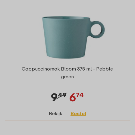
Cappuccinomok Bloom 375 ml - Pebble
green
9
6
49
74
Bekijk
Bestel