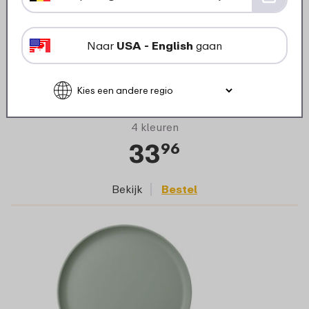
Diep bord Silueta 210 mm set 4 stuks -
Naar
USA - English
gaan
Nordic sage
4 kleuren
33
96
Bekijk
Bestel