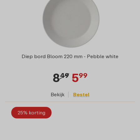
Diep bord Bloom 220 mm - Pebble white
8
5
49
99
Bekijk
Bestel
25% korting