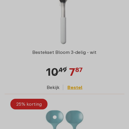
Bestekset Bloom 3-delig - wit
10
7
49
87
Bekijk
Bestel
25% korting