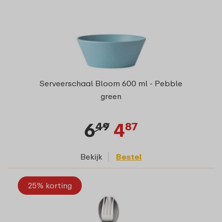
Serveerschaal Bloom 600 ml - Pebble
green
6
4
49
87
Bekijk
Bestel
25% korting