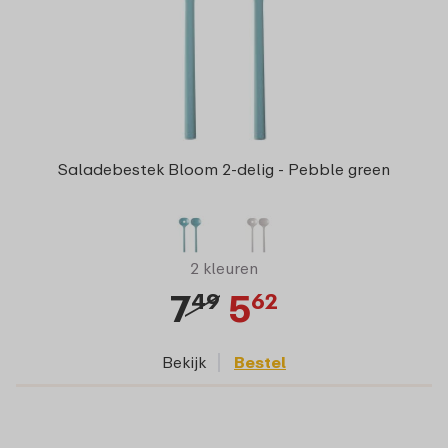
Saladebestek Bloom 2-delig - Pebble green
2 kleuren
7
5
49
62
Bekijk
Bestel