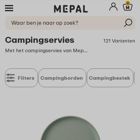
0
Campingservies
121 Varianten
Met het campingservies van Mepal wordt elke maaltijd een feest. Laat je tafel stralen, dek als voor een feestdag, en geniet van de gezelligheid. Die kostbare momenten, dat maakt het buitenleven zo bijzonder.
Filters
Campingborden
Campingbestek
S