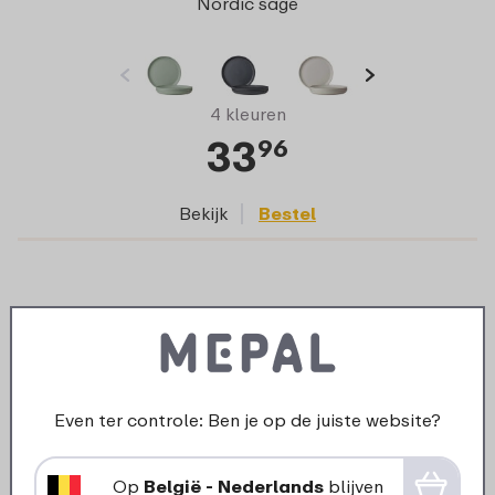
Nordic sage
4 kleuren
33
96
Bekijk
Bestel
Even ter controle: Ben je op de juiste website?
Op
België - Nederlands
blijven