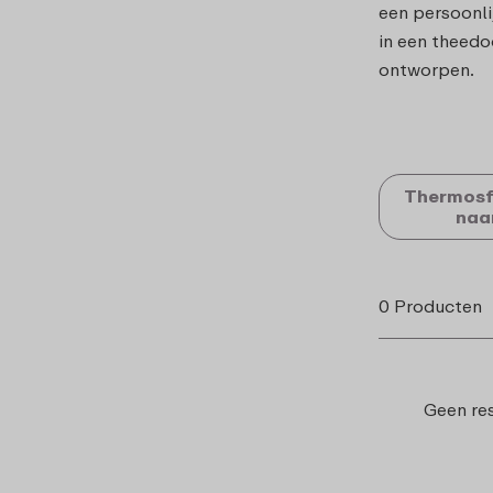
een persoonlij
in een theedo
ontworpen.
Thermosf
na
0 Producten
Geen re