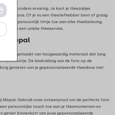
een bijzondere ervaring. Je kunt je theezakjes
rpen theedoos. Of je nu een theeliefhebber bent of graag
gt een persoonlijk tintje toe aan elke theebeleving.
geniet van een unieke theeservies.
bij Mepal
foto zijn gemaakt van hoogwaardig materiaal dat lang
n een stootje. De bedrukking van de foto op de
ngdurig genieten van je gepersonaliseerde theedoos met
ij Mepal. Gebruik onze ontwerptool om de perfecte foto
 een persoonlijke touch toe aan je theemomenten en
en geniet binnenkort van jouw gepersonaliseerde