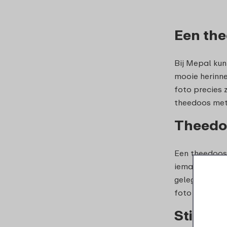
Een the
Bij Mepal kun
mooie herinne
foto precies 
theedoos met 
Theedoo
Een theedoos 
iemand met ee
gelegenheid. 
foto zal zeke
Stijlvol