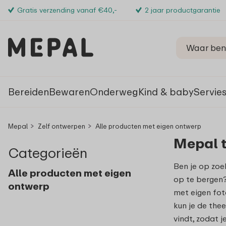
Gratis verzending vanaf €40,-
2 jaar productgarantie
Bereiden
Bewaren
Onderweg
Kind & baby
Servie
Mepal
Zelf ontwerpen
Alle producten met eigen ontwerp
Mepal 
Categorieën
Ben je op zoe
Alle producten met eigen
op te bergen
ontwerp
met eigen fot
kun je de the
vindt, zodat j