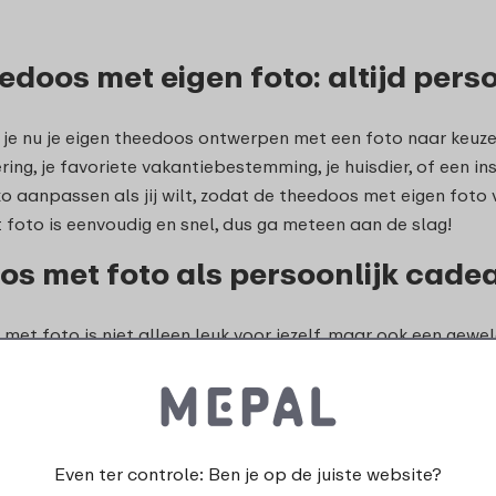
edoos met eigen foto: altijd perso
 je nu je eigen theedoos ontwerpen met een foto naar keuze. 
ring, je favoriete vakantiebestemming, je huisdier, of een 
zo aanpassen als jij wilt, zodat de theedoos met eigen foto 
foto is eenvoudig en snel, dus ga meteen aan de slag!
s met foto als persoonlijk cade
met foto is niet alleen leuk voor jezelf, maar ook een gewel
n theedoos bedrukt met een foto die voor jullie veel beteke
Of het nu voor een verjaardag, jubileum, housewarming of 
r in de smaak vallen. Een uniek cadeau waar je lang van zult 
 genieten van je favoriete thee
Even ter controle: Ben je op de juiste website?