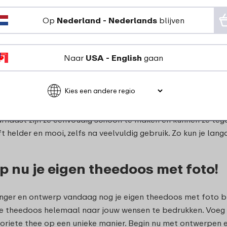
oos met eigen foto wordt het bewaren en serveren van thee 
Op
Nederland - Nederlands
blijven
k opbergen en tegelijkertijd genieten van een stijlvol ontwo
gt voor een gezellig theemoment, een theedoos met foto voe
viteit de vrije loop, ontwerp je eigen theedoos met foto en 
Naar
USA - English
gaan
edoos met foto laten bedrukken 
an kwaliteit en duurzaamheid voorop. Onze theedozen met 
naast zijn ze eenvoudig schoon te maken en kunnen ze tege
ft helder en mooi, zelfs na veelvuldig gebruik. Zo kun je la
 nu je eigen theedoos met foto!
nger en ontwerp vandaag nog je eigen theedoos met foto b
de theedoos helemaal naar jouw wensen te bedrukken. Voeg
oriete thee op een unieke manier. Begin nu met ontwerpen 