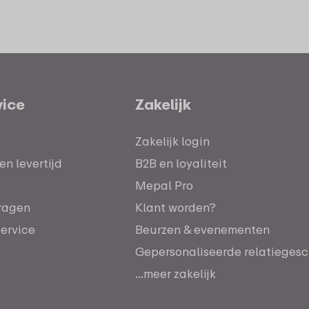
vice
Zakelijk
Zakelijk login
n levertijd
B2B en loyaliteit
Mepal Pro
ragen
Klant worden?
service
Beurzen & evenementen
Gepersonaliseerde relatieges
...meer zakelijk