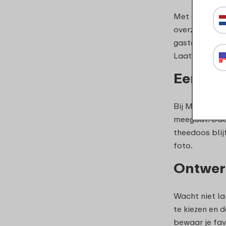
Met een theed
overzichtelij
gasten ontvan
Laat je creati
Een the
Bij Mepal sta
meegaat. Daar
theedoos blij
foto.
Ontwerp
Wacht niet la
te kiezen en 
bewaar je fav