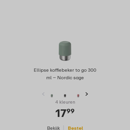
Campu
Ellipse koffiebeker to go 300
m
ml – Nordic sage
4 kleuren
17
99
Bekijk
Bestel