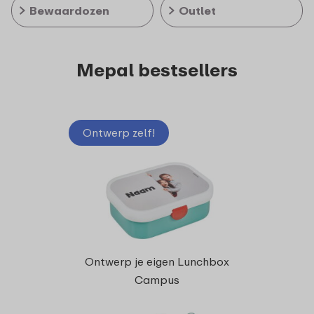
Bewaardozen
Outlet
Mepal bestsellers
Ontwerp zelf!
Bento
Ontwerp je eigen Lunchbox
Campus