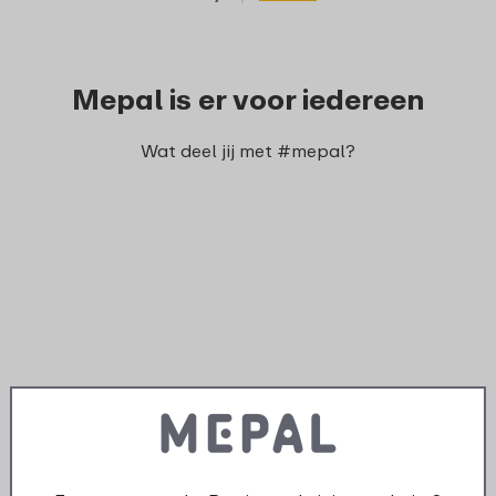
Mepal is er voor iedereen
Wat deel jij met #mepal?