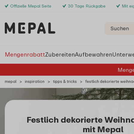
Offizielle Mepal Seite
30 Tage Rückgabe
Mit e
Mengenrabatt
Zubereiten
Aufbewahren
Unterw
Menge
mepal
>
inspiration
>
tipps & tricks
>
festlich dekorierte weihn
Festlich dekorierte Weihn
mit Mepal