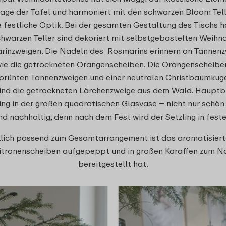
age der Tafel und harmoniert mit den schwarzen Bloom Telle
e festliche Optik. Bei der gesamten Gestaltung des Tischs h
schwarzen Teller sind dekoriert mit selbstgebastelten Weih
inzweigen. Die Nadeln des Rosmarins erinnern an Tannenz
ie die getrockneten Orangenscheiben. Die Orangenscheib
prühten Tannenzweigen und einer neutralen Christbaumkugel 
ind die getrockneten Lärchenzweige aus dem Wald. Hauptbli
ing in der großen quadratischen Glasvase – nicht nur schö
d nachhaltig, denn nach dem Fest wird der Setzling in fest
ich passend zum Gesamtarrangement ist das aromatisiert
itronenscheiben aufgepeppt und in großen Karaffen zum Na
bereitgestellt hat.