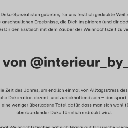
Deko-Spezialisten gebeten, für uns festlich gedeckte Weih
 anschaulichen Ergebnisse, die Dich inspirieren (und dir dad
i Dir den Esstisch mit dem Zauber der Weihnachtszeit zu v
 von @interieur_by
ie Zeit des Jahres, um endlich einmal von Alltagsstress des
liche Dekoration dezent und zurückhaltend sein – das spart 
eine weniger überladene Tafel dafür, dass man sich wohl f
überbordender Deko förmlich erdrückt wird.
epal Weihnachtstisches hat sich Mäggi auf klassische Eleme