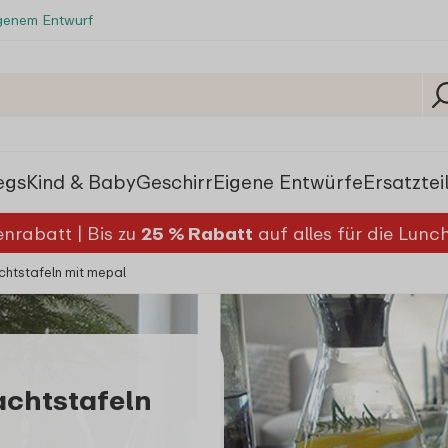
igenem Entwurf
egs
Kind & Baby
Geschirr
Eigene Entwürfe
Ersatztei
nrabatt | Bis zu
25 % Rabatt
auf alles für die Lun
achtstafeln mit mepal
achtstafeln