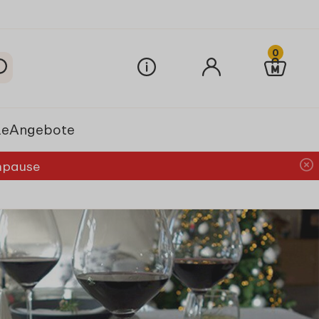
0
le
Angebote
chpause