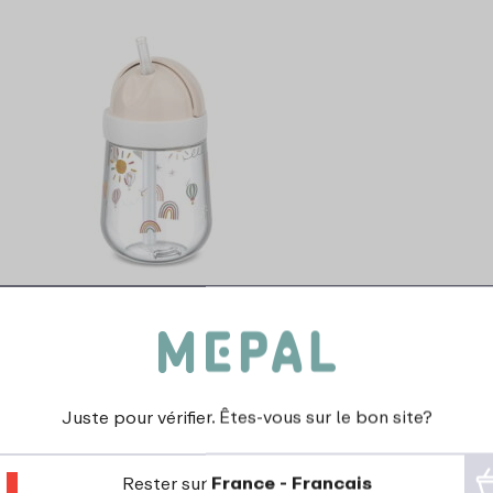
epal Mio gobelet avec paille 300 ml -
Sunshine & Rainbow
Juste pour vérifier. Êtes-vous sur le bon site?
4 Couleurs
14
99
Rester sur
France - Francais