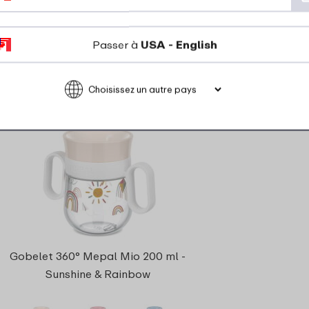
Regarder
Commander
Passer à
USA - English
Gobelet 360° Mepal Mio 200 ml -
Sunshine & Rainbow