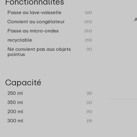
Fonctionnalités
Passe au lave-vaisselle
(62)
A
Convient au congélateur
(32)
Passe au micro-ondes
(32)
recyclable
(13)
Ne convient pas aux objets
(5)
pointus
Capacité
250 ml
(8)
350 ml
(3)
200 ml
(5)
300 ml
(9)