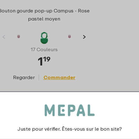
Bouton gourde pop-up Campus - Rose
pastel moyen
17 Couleurs
1
19
Regarder
Commander
Juste pour vérifier. Êtes-vous sur le bon site?