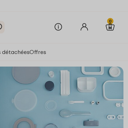
0
s détachées
Offres