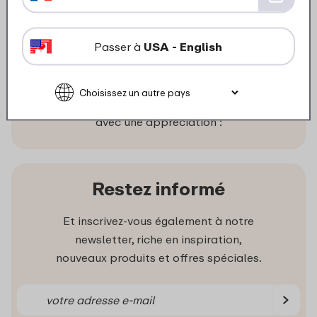
Regarder
Commander
Passer à
USA - English
Ce que disent nos clients
Les clients nous évaluent en moyenne
avec une appréciation :
Restez informé
Et inscrivez-vous également à notre
newsletter, riche en inspiration,
nouveaux produits et offres spéciales.