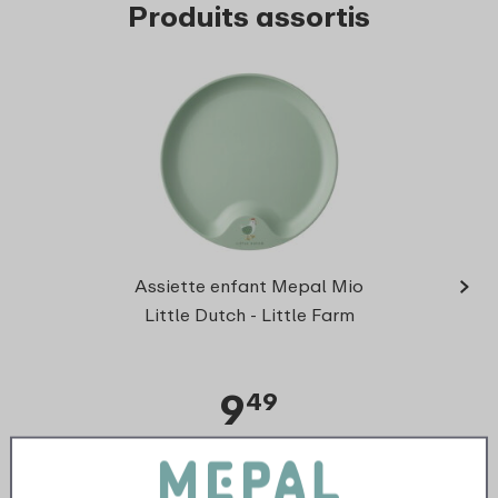
Produits assortis
›
Coup
Assiette enfant Mepal Mio
Lit
Little Dutch - Little Farm
9
49
Regarder
Commander
Reg