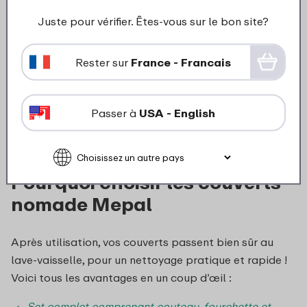
nomade est la cuillère pliable. Cette innovation rend
Juste pour vérifier. Êtes-vous sur le bon site?
le transport encore plus facile, sans compromettre la
praticité. La cuillère se déplie et se replie aisément,
Rester sur
France - Francais
réduisant l’espace nécessaire dans votre sac. Que
vous voyagiez en famille ou pour un long trajet, ce set
compact est un accessoire indispensable. Pour les
Passer à
USA - English
plus petits, nous proposons également des couverts
enfants, spécialement conçus pour les petites mains
et les grandes aventures.
Pourquoi choisir les couverts
nomade Mepal
Après utilisation, vos couverts passent bien sûr au
lave‑vaisselle, pour un nettoyage pratique et rapide !
Voici tous les avantages en un coup d’œil :
Set complet comprenant couteau, fourchette et