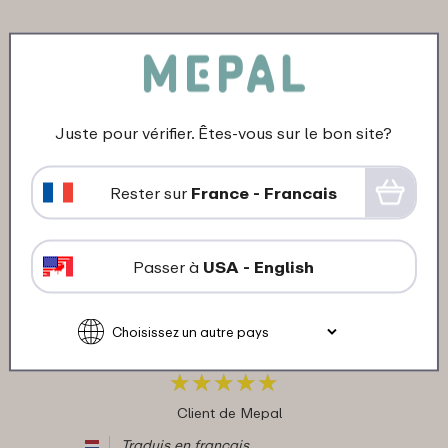
11-12-2024
Couleur: Flowers & Butterflies
"Werkt goed voor de peuter."
Juste pour vérifier. Êtes-vous sur le bon site?
★
★
★
★
★
★
★
★
★
★
Client de Mepal
Rester sur
France - Francais
Traduis en français
Passer à
USA - English
10-02-2024
Couleur: Flowers & Butterflies
"Zo mooi en handig"
★
★
★
★
★
★
★
★
★
★
Client de Mepal
Traduis en français