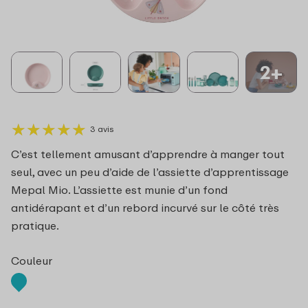
2+
★
★
★
★
★
★
★
★
★
★
3 avis
C’est tellement amusant d’apprendre à manger tout
seul, avec un peu d’aide de l’assiette d’apprentissage
Mepal Mio. L’assiette est munie d’un fond
antidérapant et d’un rebord incurvé sur le côté très
pratique.
Couleur