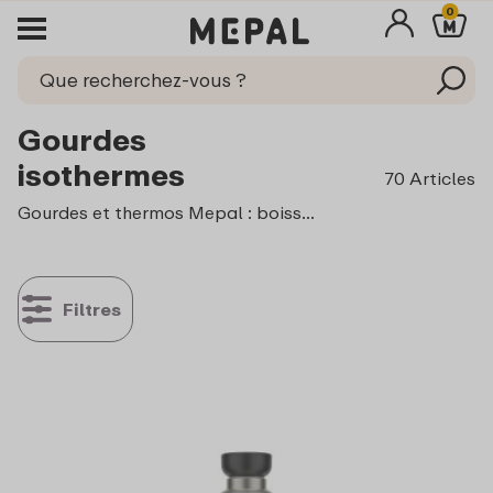
0
Gourdes
isothermes
70 Articles
Gourdes et thermos Mepal : boissons chaudes ou froides, toujours à la température idéale. Avec la gamme Ellipse isotherme, emportez votre café ou gardez votre eau pétillante fraîche. Ces essentiels garantissent que vos boissons restent à la température parfaite, que ce soit pour un café ou un thé chaud, ou pour une boisson rafraîchissante tout au long de la journée, où que vous soyez.
Filtres