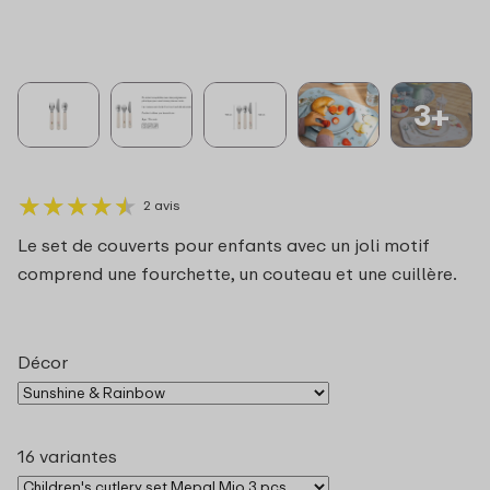
3+
★
★
★
★
★
★
★
★
★
★
2 avis
Le set de couverts pour enfants avec un joli motif
comprend une fourchette, un couteau et une cuillère.
Décor
16 variantes