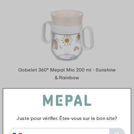
Gobelet 360° Mepal Mio 200 ml - Sunshine
& Rainbow
4 Couleurs
14
99
Juste pour vérifier. Êtes-vous sur le bon site?