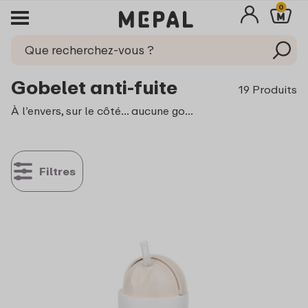
0
Gobelet anti-fuite
19 Produits
À l’envers, sur le côté… aucune goutte ne s’échappe ! Les tétines courtes des gobelets anti-fuite Mepal favorisent un développement sain de la bouche et des dents. Chaque gobelet dispose de deux tétines, afin que votre petit ne rate jamais sa prise. Adapté dès 6 mois, il accompagne parfaitement votre bébé ou tout-petit dans ses premiers apprentissages de boisson autonome.
Filtres