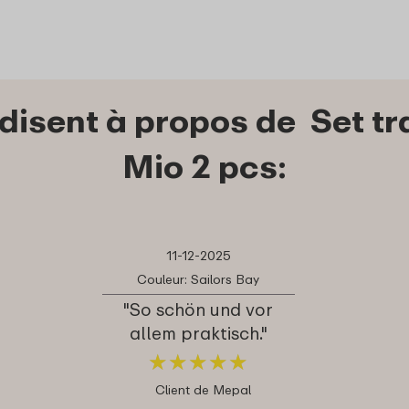
 disent à propos de Set t
Mio 2 pcs:
11-12-2025
Couleur: Sailors Bay
"So schön und vor
allem praktisch."
★
★
★
★
★
★
★
★
★
★
Client de Mepal