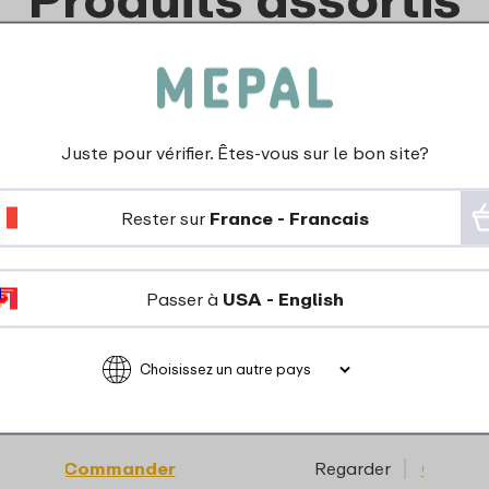
Juste pour vérifier. Êtes-vous sur le bon site?
Rester sur
France - Francais
Passer à
USA - English
cuillères bébé Mepal
Assiette d'apprenti
 pcs - Deep turquoise
Mepal Mio Mepal M
Deep turquoise
6
10
49
49
rder
Commander
Regarder
Comma