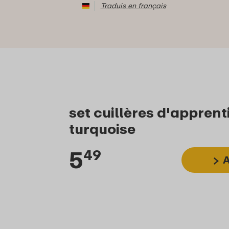
Traduis en français
set cuillères d'apprent
turquoise
5
49
A