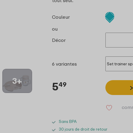
tout seul.
Couleur
ou
Décor
6 variantes
3+
5
49
comm
Sans BPA
30 jours de droit de retour