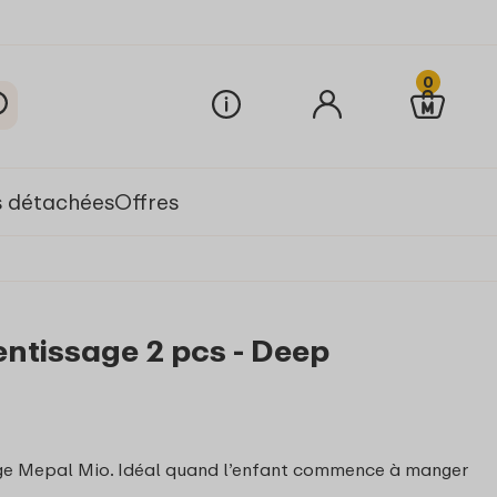
0
s détachées
Offres
entissage 2 pcs - Deep
age Mepal Mio. Idéal quand l’enfant commence à manger