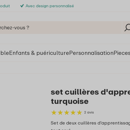
roduit
Avec design personnalisé
able
Enfants & puériculture
Personnalisation
Piece
set cuillères d'appr
turquoise
★
★
★
★
★
★
★
★
★
★
2 avis
Set de deux cuillères d’apprentiss