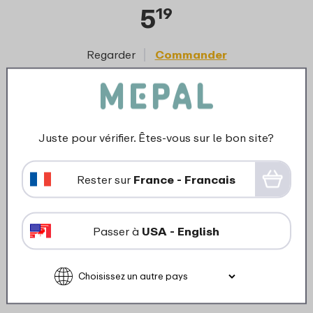
5
19
Regarder
Commander
Juste pour vérifier. Êtes-vous sur le bon site?
Rester sur
France - Francais
Passer à
USA - English
Paille et brosse de nettoyage bouteille
isotherme flip-up campus 165 mm