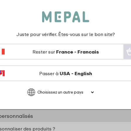
 une vieille vaisselle enfant de Mepal. Est-ce que je peux l’u
iliser ma vaisselle enfant en mélamine pour des aliments ch
Juste pour vérifier. Êtes-vous sur le bon site?
e table | Vaisselle d'extérieur & de camping
s d'entretien pour votre vaisselle de camping et d'extérieur
Rester sur
France - Francais
e Mepal Silueta est-elle résistante aux rayures ?
Passer à
USA - English
e matériau de mon service Silueta ?
e d'extérieur et de camping est en mélamine, puis-je l'utilis
personnalisés
rsonnaliser des produits ?