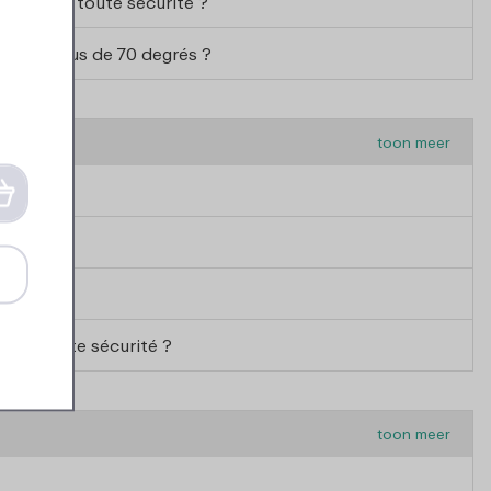
tiliser en toute sécurité ?
auds à plus de 70 degrés ?
toon meer
er en toute sécurité ?
toon meer