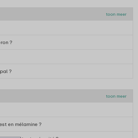
toon meer
eron ?
pal ?
toon meer
 est en mélamine ?