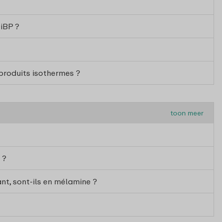
DiBP ?
produits isothermes ?
toon meer
 ?
nt, sont-ils en mélamine ?