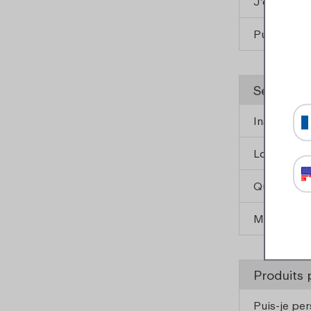
J’ai encore
Puis-je ut
Service d
Instruction
La vaissell
Quel est l
Ma vaissell
Produits 
Puis-je pe