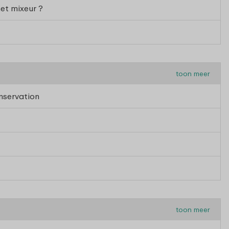
et mixeur ?
toon meer
onservation
toon meer