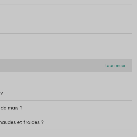
toon meer
 ?
 de maïs ?
haudes et froides ?