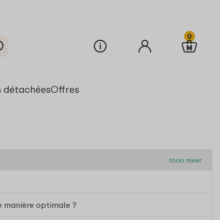
0
s détachées
Offres
toon meer
e manière optimale ?