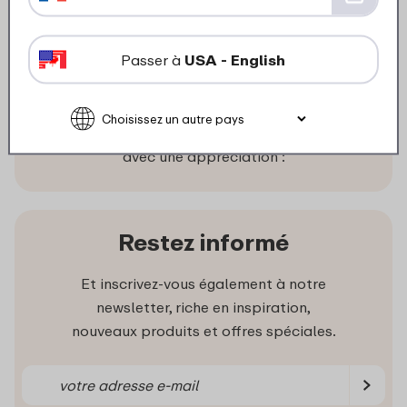
Regarder
Commander
Passer à
USA - English
Ce que disent nos clients
Les clients nous évaluent en moyenne
avec une appréciation :
Restez informé
Et inscrivez-vous également à notre
newsletter, riche en inspiration,
nouveaux produits et offres spéciales.