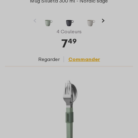
Mug Silueta 300 ml - Nordic sage
4 Couleurs
7
49
Regarder
Commander