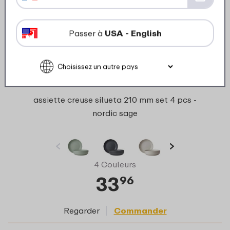
Passer à
USA - English
assiette creuse silueta 210 mm set 4 pcs -
nordic sage
4 Couleurs
33
96
Regarder
Commander