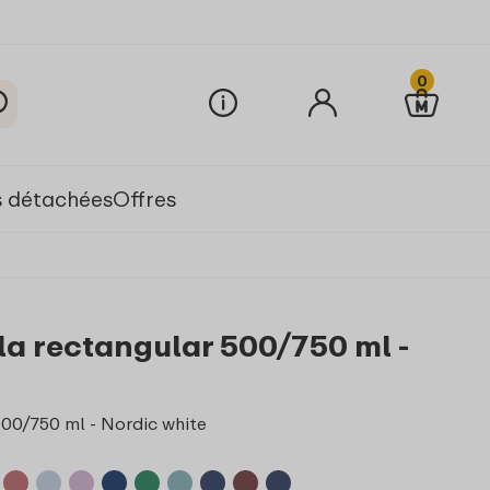
0
s détachées
Offres
ula rectangular 500/750 ml -
500/750 ml - Nordic white