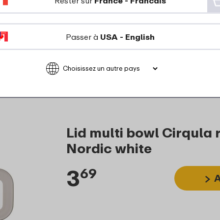
Rester sur
France - Francais
Passer à
USA - English
Lid multi bowl Cirqula
Nordic white
3
69
A