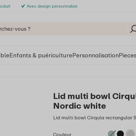
roduit
Avec design personnalisé
able
Enfants & puériculture
Personnalisation
Piece
Lid multi bowl Cirq
Nordic white
Lid multi bowl Cirqula rectangular 
Couleur