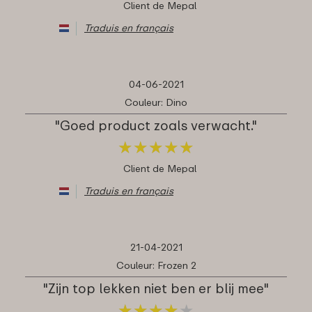
Client de Mepal
Traduis en français
04-06-2021
Couleur: Dino
"Goed product zoals verwacht."
★
★
★
★
★
★
★
★
★
★
Client de Mepal
Traduis en français
21-04-2021
Couleur: Frozen 2
"Zijn top lekken niet ben er blij mee"
★
★
★
★
★
★
★
★
★
★