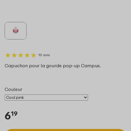
★
★
★
★
★
★
★
★
★
★
10 avis
Capuchon pour la gourde pop-up Campus.
Couleur
6
19