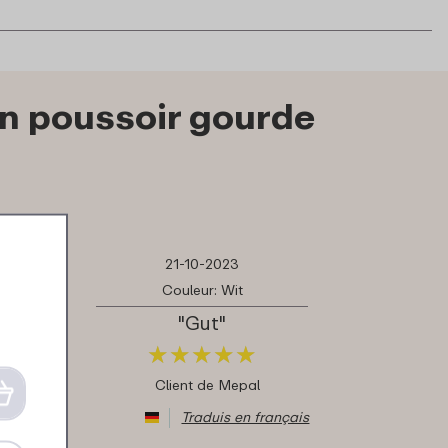
on poussoir gourde
21-10-2023
Couleur: Wit
"Gut"
★
★
★
★
★
★
★
★
★
★
Client de Mepal
Traduis en français