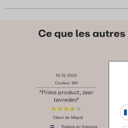
Ce que les autres
10-12-2023
Couleur: Wit
"Prima product, zeer
tevreden"
★
★
★
★
★
★
★
★
★
★
Client de Mepal
Traduis en français