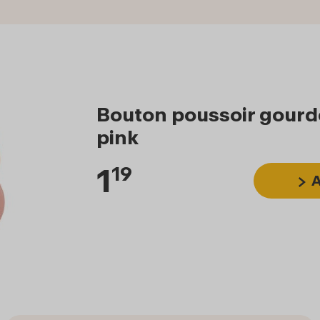
Bouton poussoir gourd
pink
1
19
A