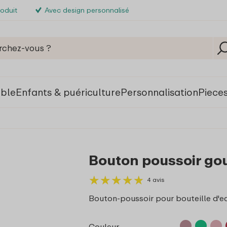
roduit
Avec design personnalisé
able
Enfants & puériculture
Personnalisation
Piece
Bouton poussoir go
★
★
★
★
★
★
★
★
★
★
4 avis
Bouton-poussoir pour bouteille d
Couleur