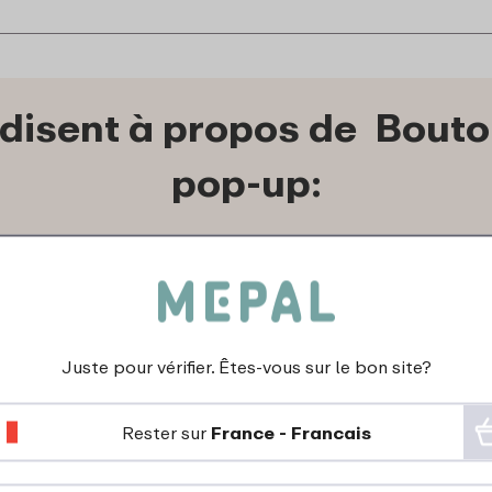
 disent à propos de Bout
pop-up:
27-11-2023
Couleur: Wit
"Dop van fles ging niet
Juste pour vérifier. Êtes-vous sur le bon site?
meer dicht. Dit
onderdeel vervangen
Rester sur
France - Francais
en probleem is
opgelost. Het is wel