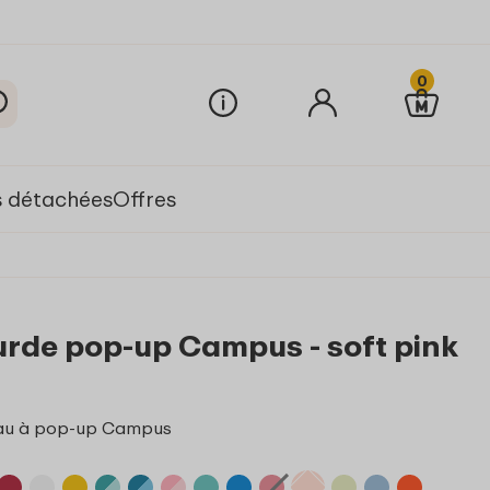
0
s détachées
Offres
urde pop-up Campus - soft pink
'eau à pop-up Campus